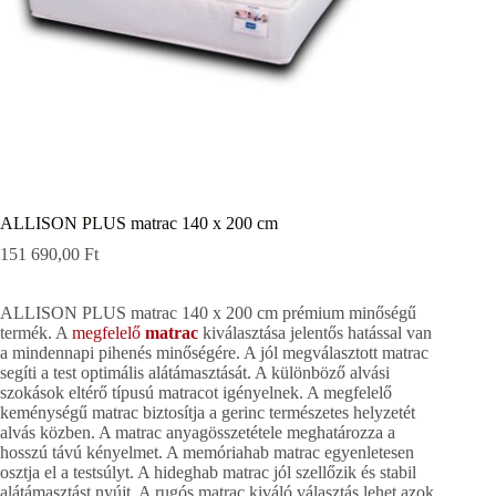
ALLISON PLUS matrac 140 x 200 cm
151 690,00
Ft
ALLISON PLUS matrac 140 x 200 cm prémium minőségű
termék. A
megfelelő
matrac
kiválasztása jelentős hatással van
a mindennapi pihenés minőségére. A jól megválasztott matrac
segíti a test optimális alátámasztását. A különböző alvási
szokások eltérő típusú matracot igényelnek. A megfelelő
keménységű matrac biztosítja a gerinc természetes helyzetét
alvás közben. A matrac anyagösszetétele meghatározza a
hosszú távú kényelmet. A memóriahab matrac egyenletesen
osztja el a testsúlyt. A hideghab matrac jól szellőzik és stabil
alátámasztást nyújt. A rugós matrac kiváló választás lehet azok