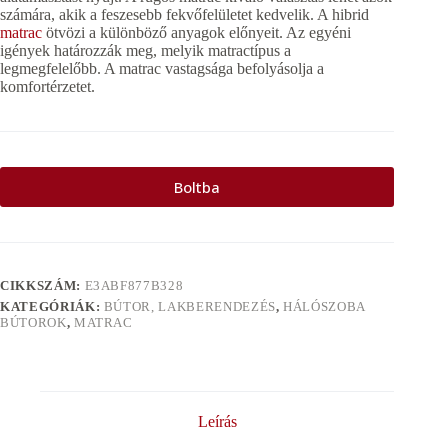
számára, akik a feszesebb fekvőfelületet kedvelik. A hibrid
matrac
ötvözi a különböző anyagok előnyeit. Az egyéni
igények határozzák meg, melyik matractípus a
legmegfelelőbb. A matrac vastagsága befolyásolja a
komfortérzetet.
Boltba
CIKKSZÁM:
E3ABF877B328
KATEGÓRIÁK:
BÚTOR, LAKBERENDEZÉS
,
HÁLÓSZOBA
BÚTOROK
,
MATRAC
Leírás