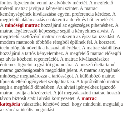
fontos figyelembe venni az alvóhely méretét. A megfelelő
méretű matrac javítja a kényelmi szintet. A matrac
keménységének kiválasztása egyéni preferencia kérdése. A
megfelelő alátámasztás csökkenti a derék és hát terhelését.
A
minőségi matrac
hozzájárul az egészséges pihenéshez. A
matrac légáteresztő képessége segíti a kényelmes alvást. A
megfelelő szellőzésű matrac csökkenti az éjszakai izzadást. A
modern matracok többféle rétegből épülnek fel. A korszerű
technológiák növelik a használati értéket. A matrac stabilitása
hozzájárul a tartós kényelemhez. A megfelelő matrac elősegíti
az alvás közbeni regenerációt. A matrac kiválasztásakor
érdemes figyelni a gyártói garanciára. A hosszú élettartamú
matrac gazdaságosabb megoldást jelent. A matrac anyagának
minősége meghatározza a tartósságot. A különböző matrac
típusok eltérő igényeket szolgálnak ki. A kipróbálható matrac
segít a megfelelő döntésben. Az alvási igényekhez igazodó
matrac javítja a közérzetet. A jól megválasztott matrac hosszú
távon biztosít stabil alvási környezetet. A
matrac
kategória
választéka lehetővé teszi, hogy mindenki megtalálja
a számára ideális megoldást.