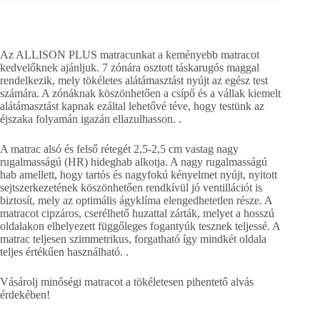
Az ALLISON PLUS matracunkat a keményebb matracot
kedvelőknek ajánljuk. 7 zónára osztott táskarugós maggal
rendelkezik, mely tökéletes alátámasztást nyújt az egész test
számára. A zónáknak köszönhetően a csípő és a vállak kiemelt
alátámasztást kapnak ezáltal lehetővé téve, hogy testünk az
éjszaka folyamán igazán ellazulhasson. .
A matrac alsó és felső rétegét 2,5-2,5 cm vastag nagy
rugalmasságú (HR) hideghab alkotja. A nagy rugalmasságú
hab amellett, hogy tartós és nagyfokú kényelmet nyújt, nyitott
sejtszerkezetének köszönhetően rendkívül jó ventillációt is
biztosít, mely az optimális ágyklíma elengedhetetlen része. A
matracot cipzáros, cserélhető huzattal zárták, melyet a hosszú
oldalakon elhelyezett függőleges fogantyúk tesznek teljessé. A
matrac teljesen szimmetrikus, forgatható így mindkét oldala
teljes értékűen használható. .
Vásárolj minőségi matracot a tökéletesen pihentető alvás
érdekében!