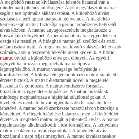
A megfelelő
matrac
kiválasztása jelentős hatással van a
mindennapi pihenés minőségére. A jól megválasztott matrac
segíti a test optimális alátámasztását. A különböző alvási
szokások eltérő típusú matracot igényelnek. A megfelelő
keménységű matrac biztosítja a gerinc természetes helyzetét
alvás közben. A matrac anyagösszetétele meghatározza a
hosszú távú kényelmet. A memóriahab matrac egyenletesen
osztja el a testsúlyt. A hideghab matrac jól szellőzik és stabil
alátámasztást nyújt. A rugós matrac kiváló választás lehet azok
számára, akik a feszesebb fekvőfelületet kedvelik. A hibrid
matrac
ötvözi a különböző anyagok előnyeit. Az egyéni
igények határozzák meg, melyik matractípus a
legmegfelelőbb. A matrac vastagsága befolyásolja a
komfortérzetet. A kókusz réteget tartalmazó matrac stabilabb
érzetet biztosít. A matrac élettartamát növeli a megfelelő
használat és gondozás. A matrac rendszeres forgatása
hozzájárul az egyenletes kopáshoz. A matrac huzatának
minősége meghatározza a higiéniai tulajdonságokat. A
levehető és mosható huzat higiénikusabb használatot tesz
lehetővé. A matrac belső szerkezete hosszú távon biztosítja a
kényelmet. A rétegek felépítése határozza meg a fekvőfelület
érzetét. A megfelelő matrac segíti a pihentető alvást. A matrac
rugalmassága alkalmazkodik a test formájához. A kényelmes
matrac csökkenti a nyomáspontokat. A pihentető alvás
hozzájárul a napi teljesítményhez. A matrac kiválasztásakor