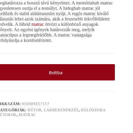
eghatározza a hosszú távú kényelmet. A memóriahab matrac
gyenletesen osztja el a testsúlyt. A hideghab matrac jól
zellőzik és stabil alátámasztást nyújt. A rugós matrac kiváló
álasztás lehet azok számára, akik a feszesebb fekvőfelületet
edvelik. A hibrid
matrac
ötvözi a különböző anyagok
lőnyeit. Az egyéni igények határozzák meg, melyik
atractípus a legmegfelelőbb. A matrac vastagsága
efolyásolja a komfortérzetet.
Boltba
IKKSZÁM:
956909E57157
ATEGÓRIÁK:
BÚTOR, LAKBERENDEZÉS
,
HÁLÓSZOBA
ÚTOROK
,
MATRAC