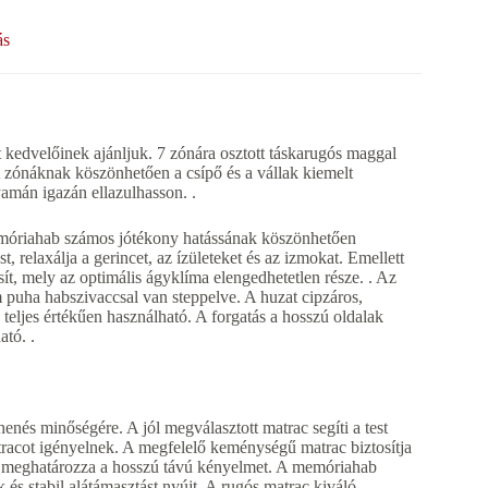
ás
előinek ajánljuk. 7 zónára osztott táskarugós maggal
 A zónáknak köszönhetően a csípő és a vállak kiemelt
yamán igazán ellazulhasson. .
memóriahab számos jótékony hatássának köszönhetően
t, relaxálja a gerincet, az ízületeket és az izmokat. Emellett
osít, mely az optimális ágyklíma elengedhetetlen része. . Az
m puha habszivaccsal van steppelve. A huzat cipzáros,
 teljes értékűen használható. A forgatás a hosszú oldalak
tó. .
enés minőségére. A jól megválasztott matrac segíti a test
atracot igényelnek. A megfelelő keménységű matrac biztosítja
le meghatározza a hosszú távú kényelmet. A memóriahab
k és stabil alátámasztást nyújt. A rugós matrac kiváló