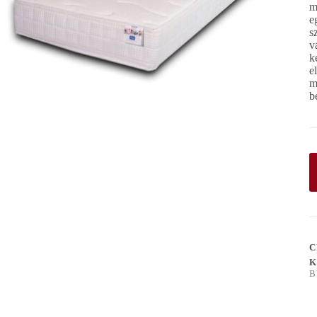
m
e
s
v
k
e
m
b
C
K
B