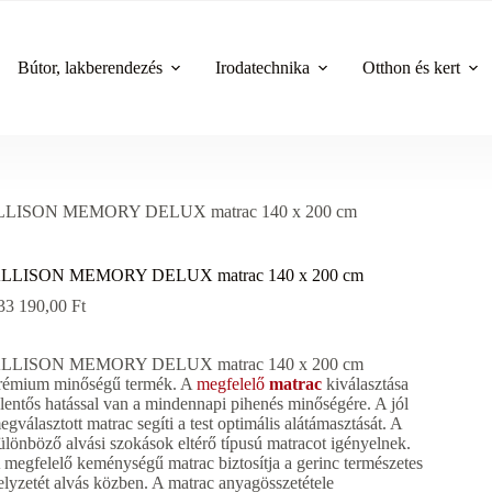
Bútor, lakberendezés
Irodatechnika
Otthon és kert
LLISON MEMORY DELUX matrac 140 x 200 cm
LLISON MEMORY DELUX matrac 140 x 200 cm
33 190,00
Ft
LLISON MEMORY DELUX matrac 140 x 200 cm
rémium minőségű termék. A
megfelelő
matrac
kiválasztása
elentős hatással van a mindennapi pihenés minőségére. A jól
egválasztott matrac segíti a test optimális alátámasztását. A
ülönböző alvási szokások eltérő típusú matracot igényelnek.
 megfelelő keménységű matrac biztosítja a gerinc természetes
elyzetét alvás közben. A matrac anyagösszetétele