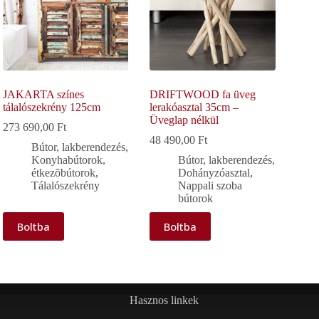
JAKARTA színes
DRIFTWOOD fa üveg
tálalószekrény 125cm
lerakóasztal 35cm –
Üveglap nélkül
273 690,00
Ft
48 490,00
Ft
Bútor, lakberendezés
,
Konyhabútorok,
Bútor, lakberendezés
,
étkezõbútorok
,
Dohányzóasztal
,
Tálalószekrény
Nappali szoba
bútorok
Boltba
Boltba
Hasznos linkek