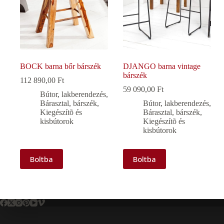
BOCK barna bőr bárszék
DJANGO barna vintage
bárszék
112 890,00
Ft
59 090,00
Ft
Bútor, lakberendezés
,
Bárasztal, bárszék
,
Bútor, lakberendezés
,
Kiegészítõ és
Bárasztal, bárszék
,
kisbútorok
Kiegészítõ és
kisbútorok
Boltba
Boltba