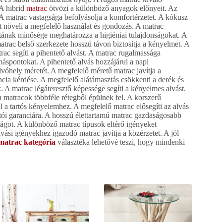
 A hibrid
matrac
ötvözi a különböző anyagok előnyeit. Az
A matrac vastagsága befolyásolja a komfortérzetet. A kókusz
mát növeli a megfelelő használat és gondozás. A matrac
atának minősége meghatározza a higiéniai tulajdonságokat. A
atrac belső szerkezete hosszú távon biztosítja a kényelmet. A
trac segíti a pihentető alvást. A matrac rugalmassága
áspontokat. A pihentető alvás hozzájárul a napi
lvóhely méretét. A megfelelő méretű matrac javítja a
cia kérdése. A megfelelő alátámasztás csökkenti a derék és
 A matrac légáteresztő képessége segíti a kényelmes alvást.
 matracok többféle rétegből épülnek fel. A korszerű
ul a tartós kényelemhez. A megfelelő matrac elősegíti az alvás
rtói garanciára. A hosszú élettartamú matrac gazdaságosabb
ágot. A különböző matrac típusok eltérő igényeket
vási igényekhez igazodó matrac javítja a közérzetet. A jól
matrac kategória
választéka lehetővé teszi, hogy mindenki