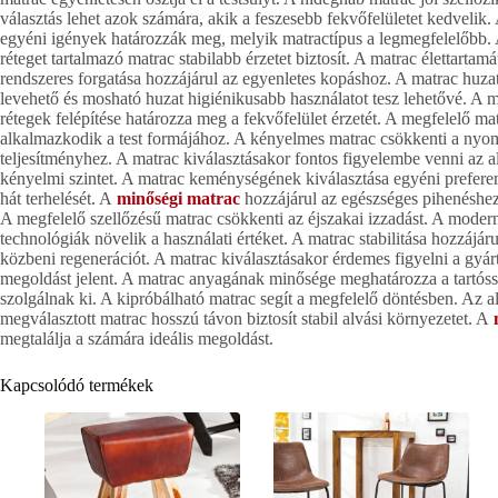
választás lehet azok számára, akik a feszesebb fekvőfelületet kedvelik.
egyéni igények határozzák meg, melyik matractípus a legmegfelelőbb. 
réteget tartalmazó matrac stabilabb érzetet biztosít. A matrac élettarta
rendszeres forgatása hozzájárul az egyenletes kopáshoz. A matrac huz
levehető és mosható huzat higiénikusabb használatot tesz lehetővé. A m
rétegek felépítése határozza meg a fekvőfelület érzetét. A megfelelő ma
alkalmazkodik a test formájához. A kényelmes matrac csökkenti a nyom
teljesítményhez. A matrac kiválasztásakor fontos figyelembe venni az a
kényelmi szintet. A matrac keménységének kiválasztása egyéni preferen
hát terhelését. A
minőségi matrac
hozzájárul az egészséges pihenéshez.
A megfelelő szellőzésű matrac csökkenti az éjszakai izzadást. A modern
technológiák növelik a használati értéket. A matrac stabilitása hozzájár
közbeni regenerációt. A matrac kiválasztásakor érdemes figyelni a gyá
megoldást jelent. A matrac anyagának minősége meghatározza a tartóss
szolgálnak ki. A kipróbálható matrac segít a megfelelő döntésben. Az al
megválasztott matrac hosszú távon biztosít stabil alvási környezetet. A
megtalálja a számára ideális megoldást.
Kapcsolódó termékek