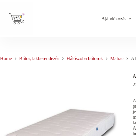
Skip
to
content
Ajándékozás
Home
Bútor, lakberendezés
Hálószoba bútorok
Matrac
A
A
2
A
p
j
m
k
A
h