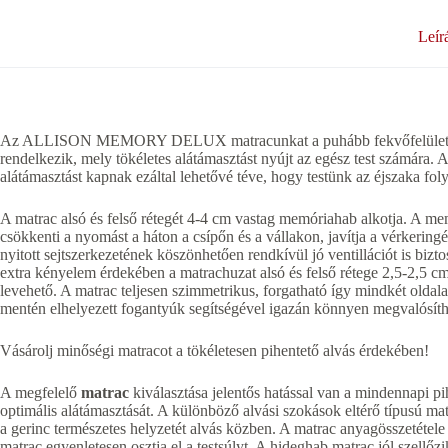
Leír
Az ALLISON MEMORY DELUX matracunkat a puhább fekvőfelület kedv
rendelkezik, mely tökéletes alátámasztást nyújt az egész test számára.
alátámasztást kapnak ezáltal lehetővé téve, hogy testünk az éjszaka fol
A matrac alsó és felső rétegét 4-4 cm vastag memóriahab alkotja. A 
csökkenti a nyomást a háton a csípőn és a vállakon, javítja a vérkeringés
nyitott sejtszerkezetének köszönhetően rendkívül jó ventillációt is bizt
extra kényelem érdekében a matrachuzat alsó és felső rétege 2,5-2,5 c
levehető. A matrac teljesen szimmetrikus, forgatható így mindkét oldala
mentén elhelyezett fogantyúk segítségével igazán könnyen megvalósítha
Vásárolj minőségi matracot a tökéletesen pihentető alvás érdekében!
A megfelelő
matrac
kiválasztása jelentős hatással van a mindennapi pih
optimális alátámasztását. A különböző alvási szokások eltérő típusú m
a gerinc természetes helyzetét alvás közben. A matrac anyagösszetéte
matrac egyenletesen osztja el a testsúlyt. A hideghab matrac jól szellőzi