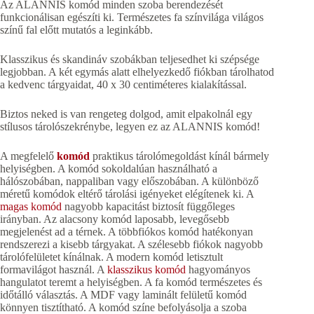
Az ALANNIS komód minden szoba berendezését
funkcionálisan egészíti ki. Természetes fa színvilága világos
színű fal előtt mutatós a leginkább.
Klasszikus és skandináv szobákban teljesedhet ki szépsége
legjobban. A két egymás alatt elhelyezkedő fiókban tárolhatod
a kedvenc tárgyaidat, 40 x 30 centiméteres kialakítással.
Biztos neked is van rengeteg dolgod, amit elpakolnál egy
stílusos tárolószekrénybe, legyen ez az ALANNIS komód!
A megfelelő
komód
praktikus tárolómegoldást kínál bármely
helyiségben. A komód sokoldalúan használható a
hálószobában, nappaliban vagy előszobában. A különböző
méretű komódok eltérő tárolási igényeket elégítenek ki. A
magas komód
nagyobb kapacitást biztosít függőleges
irányban. Az alacsony komód laposabb, levegősebb
megjelenést ad a térnek. A többfiókos komód hatékonyan
rendszerezi a kisebb tárgyakat. A szélesebb fiókok nagyobb
tárolófelületet kínálnak. A modern komód letisztult
formavilágot használ. A
klasszikus komód
hagyományos
hangulatot teremt a helyiségben. A fa komód természetes és
időtálló választás. A MDF vagy laminált felületű komód
könnyen tisztítható. A komód színe befolyásolja a szoba