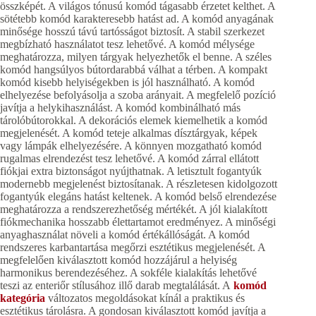
összképét. A világos tónusú komód tágasabb érzetet kelthet. A
sötétebb komód karakteresebb hatást ad. A komód anyagának
minősége hosszú távú tartósságot biztosít. A stabil szerkezet
megbízható használatot tesz lehetővé. A komód mélysége
meghatározza, milyen tárgyak helyezhetők el benne. A széles
komód hangsúlyos bútordarabbá válhat a térben. A kompakt
komód kisebb helyiségekben is jól használható. A komód
elhelyezése befolyásolja a szoba arányait. A megfelelő pozíció
javítja a helykihasználást. A komód kombinálható más
tárolóbútorokkal. A dekorációs elemek kiemelhetik a komód
megjelenését. A komód teteje alkalmas dísztárgyak, képek
vagy lámpák elhelyezésére. A könnyen mozgatható komód
rugalmas elrendezést tesz lehetővé. A komód zárral ellátott
fiókjai extra biztonságot nyújthatnak. A letisztult fogantyúk
modernebb megjelenést biztosítanak. A részletesen kidolgozott
fogantyúk elegáns hatást keltenek. A komód belső elrendezése
meghatározza a rendszerezhetőség mértékét. A jól kialakított
fiókmechanika hosszabb élettartamot eredményez. A minőségi
anyaghasználat növeli a komód értékállóságát. A komód
rendszeres karbantartása megőrzi esztétikus megjelenését. A
megfelelően kiválasztott komód hozzájárul a helyiség
harmonikus berendezéséhez. A sokféle kialakítás lehetővé
teszi az enteriőr stílusához illő darab megtalálását. A
komód
kategória
változatos megoldásokat kínál a praktikus és
esztétikus tárolásra. A gondosan kiválasztott komód javítja a