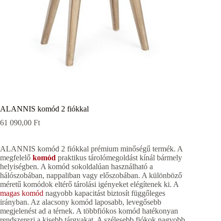
ALANNIS komód 2 fiókkal
61 090,00
Ft
ALANNIS komód 2 fiókkal prémium minőségű termék. A
megfelelő
komód
praktikus tárolómegoldást kínál bármely
helyiségben. A komód sokoldalúan használható a
hálószobában, nappaliban vagy előszobában. A különböző
méretű komódok eltérő tárolási igényeket elégítenek ki. A
magas komód
nagyobb kapacitást biztosít függőleges
irányban. Az alacsony komód laposabb, levegősebb
megjelenést ad a térnek. A többfiókos komód hatékonyan
rendszerezi a kisebb tárgyakat. A szélesebb fiókok nagyobb