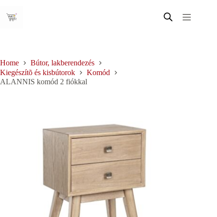
Skip
to
content
Home
Bútor, lakberendezés
Kiegészítõ és kisbútorok
Komód
ALANNIS komód 2 fiókkal