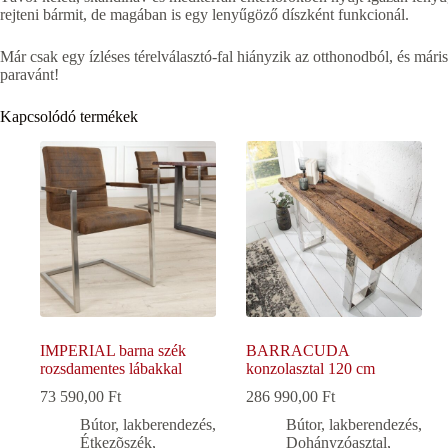
rejteni bármit, de magában is egy lenyűgöző díszként funkcionál.
Már csak egy ízléses térelválasztó-fal hiányzik az otthonodból, és mári
paravánt!
Kapcsolódó termékek
IMPERIAL barna szék
BARRACUDA
rozsdamentes lábakkal
konzolasztal 120 cm
73 590,00
Ft
286 990,00
Ft
Bútor, lakberendezés
,
Bútor, lakberendezés
,
Étkezõszék
,
Dohányzóasztal
,