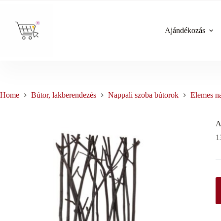
Skip
to
content
Ajándékozás
Home
Bútor, lakberendezés
Nappali szoba bútorok
Elemes na
A
1