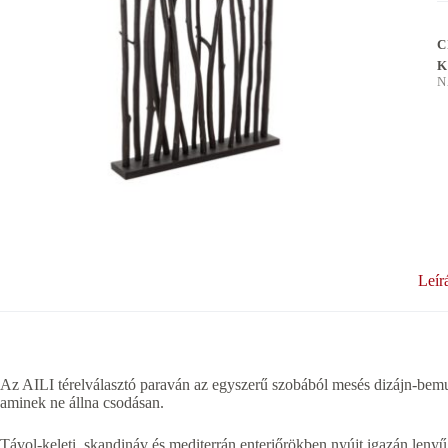
C
K
N
Leír
Az AILI térelválasztó paraván az egyszerű szobából mesés dizájn-bemut
aminek ne állna csodásan.
Távol-keleti, skandináv és mediterrán enteriőrökben nyújt igazán leny