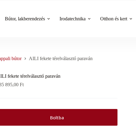
Bútor, lakberendezés
Irodatechnika
Otthon és kert
ppali bútor
AILI fekete térelválasztó paraván
ILI fekete térelválasztó paraván
35 895,00
Ft
Boltba