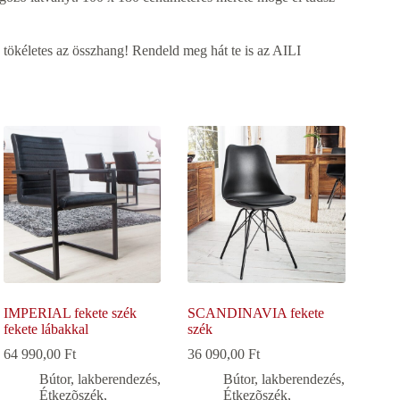
s tökéletes az összhang! Rendeld meg hát te is az AILI
IMPERIAL fekete szék
SCANDINAVIA fekete
fekete lábakkal
szék
64 990,00
Ft
36 090,00
Ft
Bútor, lakberendezés
,
Bútor, lakberendezés
,
Étkezõszék
,
Étkezõszék
,