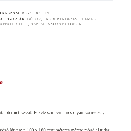
IKKSZÁM:
BE671987F319
ATEGÓRIÁK:
BÚTOR, LAKBERENDEZÉS
,
ELEMES
APPALI BÚTOR
,
NAPPALI SZOBA BÚTOROK
ás
atótermet készít! Fekete színben nincs olyan környezet,
űgöző látványt. 100 x 180 centiméteres mérete mögé el tudsz