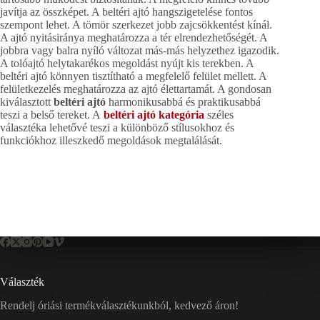
javítja az összképet. A beltéri ajtó hangszigetelése fontos
szempont lehet. A tömör szerkezet jobb zajcsökkentést kínál.
A ajtó nyitásiránya meghatározza a tér elrendezhetőségét. A
jobbra vagy balra nyíló változat más-más helyzethez igazodik.
A tolóajtó helytakarékos megoldást nyújt kis terekben. A
beltéri ajtó könnyen tisztítható a megfelelő felület mellett. A
felületkezelés meghatározza az ajtó élettartamát. A gondosan
kiválasztott
beltéri ajtó
harmonikusabbá és praktikusabbá
teszi a belső tereket. A
beltéri ajtó kategória
széles
választéka lehetővé teszi a különböző stílusokhoz és
funkciókhoz illeszkedő megoldások megtalálását.
Választék
Rendelj óriási termékválasztékunkból, kedvező áron!