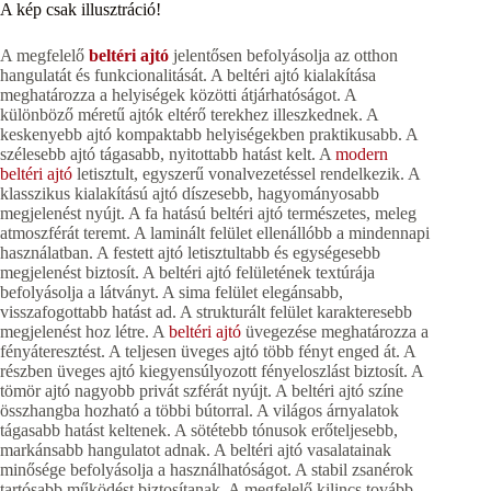
A kép csak illusztráció!
A megfelelő
beltéri ajtó
jelentősen befolyásolja az otthon
hangulatát és funkcionalitását. A beltéri ajtó kialakítása
meghatározza a helyiségek közötti átjárhatóságot. A
különböző méretű ajtók eltérő terekhez illeszkednek. A
keskenyebb ajtó kompaktabb helyiségekben praktikusabb. A
szélesebb ajtó tágasabb, nyitottabb hatást kelt. A
modern
beltéri ajtó
letisztult, egyszerű vonalvezetéssel rendelkezik. A
klasszikus kialakítású ajtó díszesebb, hagyományosabb
megjelenést nyújt. A fa hatású beltéri ajtó természetes, meleg
atmoszférát teremt. A laminált felület ellenállóbb a mindennapi
használatban. A festett ajtó letisztultabb és egységesebb
megjelenést biztosít. A beltéri ajtó felületének textúrája
befolyásolja a látványt. A sima felület elegánsabb,
visszafogottabb hatást ad. A strukturált felület karakteresebb
megjelenést hoz létre. A
beltéri ajtó
üvegezése meghatározza a
fényáteresztést. A teljesen üveges ajtó több fényt enged át. A
részben üveges ajtó kiegyensúlyozott fényeloszlást biztosít. A
tömör ajtó nagyobb privát szférát nyújt. A beltéri ajtó színe
összhangba hozható a többi bútorral. A világos árnyalatok
tágasabb hatást keltenek. A sötétebb tónusok erőteljesebb,
markánsabb hangulatot adnak. A beltéri ajtó vasalatainak
minősége befolyásolja a használhatóságot. A stabil zsanérok
tartósabb működést biztosítanak. A megfelelő kilincs tovább