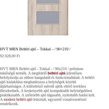
HVT MRN Beltéri ajtó – Tokkal – / 90×210 /
92 028,00
Ft
HVT MRN Beltéri ajtó - Tokkal - / 90x210 / prémium
minőségű termék. A megfelelő
beltéri ajtó
jelentősen
befolyásolja az otthon hangulatát és funkcionalitását. A beltéri
ajtó kialakítása meghatározza a helyiségek közötti
átjárhatóságot. A különböző méretű ajtók eltérő terekhez
illeszkednek. A keskenyebb ajtó kompaktabb helyiségekben
praktikusabb. A szélesebb ajtó tágasabb, nyitottabb hatást kelt.
A
modern beltéri ajtó
letisztult, egyszerű vonalvezetéssel
rendelkezik.