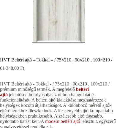
HVT Beltéri ajtó – Tokkal – / 75×210 , 90×210 , 100×210 /
61 348,00
Ft
HVT Beltéri ajtó - Tokkal - / 75x210 , 90x210 , 100x210 /
prémium minőségű termék. A megfelelő
beltéri
ajtó
jelentősen befolyásolja az otthon hangulatát és
funkcionalitását. A beltéri ajtó kialakítása meghatározza a
helyiségek közötti átjárhatóságot. A különböző méretű ajtók
eltérő terekhez illeszkednek. A keskenyebb ajtó kompaktabb
helyiségekben praktikusabb. A szélesebb ajtó tágasabb,
nyitottabb hatást kelt. A
modern beltéri ajtó
letisztult, egyszerű
vonalvezetéssel rendelkezik.