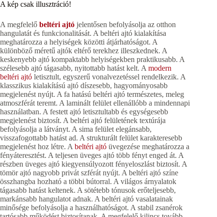
A kép csak illusztráció!
A megfelelő
beltéri ajtó
jelentősen befolyásolja az otthon
hangulatát és funkcionalitását. A beltéri ajtó kialakítása
meghatározza a helyiségek közötti átjárhatóságot. A
különböző méretű ajtók eltérő terekhez illeszkednek. A
keskenyebb ajtó kompaktabb helyiségekben praktikusabb. A
szélesebb ajtó tágasabb, nyitottabb hatást kelt. A
modern
beltéri ajtó
letisztult, egyszerű vonalvezetéssel rendelkezik. A
klasszikus kialakítású ajtó díszesebb, hagyományosabb
megjelenést nyújt. A fa hatású beltéri ajtó természetes, meleg
atmoszférát teremt. A laminált felület ellenállóbb a mindennapi
használatban. A festett ajtó letisztultabb és egységesebb
megjelenést biztosít. A beltéri ajtó felületének textúrája
befolyásolja a látványt. A sima felület elegánsabb,
visszafogottabb hatást ad. A strukturált felület karakteresebb
megjelenést hoz létre. A
beltéri ajtó
üvegezése meghatározza a
fényáteresztést. A teljesen üveges ajtó több fényt enged át. A
részben üveges ajtó kiegyensúlyozott fényeloszlást biztosít. A
tömör ajtó nagyobb privát szférát nyújt. A beltéri ajtó színe
összhangba hozható a többi bútorral. A világos árnyalatok
tágasabb hatást keltenek. A sötétebb tónusok erőteljesebb,
markánsabb hangulatot adnak. A beltéri ajtó vasalatainak
minősége befolyásolja a használhatóságot. A stabil zsanérok
tartósabb működést biztosítanak. A megfelelő kilincs tovább