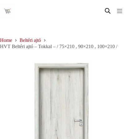
Skip
to
content
Home
Beltéri ajtó
HVT Beltéri ajtó – Tokkal – / 75×210 , 90×210 , 100×210 /