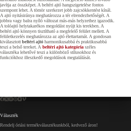
javítja az összképet. A beltéri ajtó hangszigetelése fontos
szempont lehet. A tömör szerkezet jobb zajcsökkentést kínál.
A ajtó nyitásiránya meghatározza a tér elrendezhetőségét. A
jobbra vagy balra nyíló változat más-más helyzethez igazodik.
A tolóajtó helytakarékos megoldást nyújt kis terekben. A
beltéri ajtó könnyen tisztítható a megfelelő felület mellett. A
felületkezelés meghatározza az ajtó élettartamát. A gondosan
kiválasztott
beltéri ajtó
harmonikusabbá és praktikusabbá
teszi a belső tereket. A
beltéri ajtó kategória
széles
választéka lehetővé teszi a különböző stílusokhoz és
funkciókhoz illeszkedő megoldások megtalálását.
Választék
Rendelj óriási termékválasztékunkból, kedvező áron!