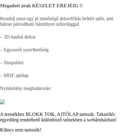
Megadott árak KÉSZLET EREJÉIG !!
Rendelj most egy
jó minőségű dekorfóliás beltéri ajtót, ami
bátran párosítható bármilyen színvilággal.
– 3D hatású dekor
– Egyszerű szerelhetőség
– Strapabíró
– MDF ajtólap
Nyitásirány meghatározás:
A termékhez BLOKK TOK, AJTÓLAP tartozik. Takaróléc
egyedileg rendelhető különböző színekben a webáruházban!
Kilincs nem tartozék!