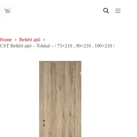
Skip
to
content
Home
Beltéri ajtó
CST Beltéri ajtó – Tokkal – / 75×210 , 90×210 , 100×210 /