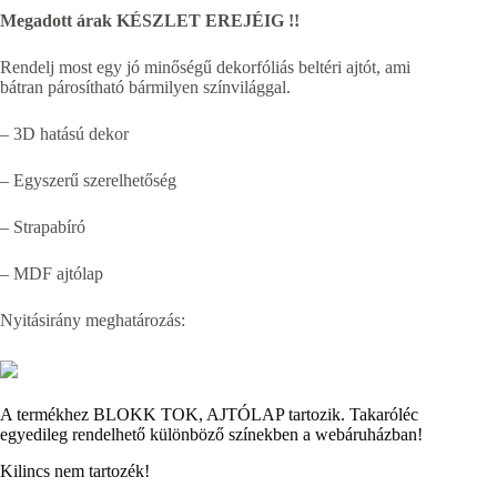
Megadott árak KÉSZLET EREJÉIG !!
Rendelj most egy
jó minőségű dekorfóliás beltéri ajtót, ami
bátran párosítható bármilyen színvilággal.
– 3D hatású dekor
– Egyszerű szerelhetőség
– Strapabíró
– MDF ajtólap
Nyitásirány meghatározás:
A termékhez BLOKK TOK, AJTÓLAP tartozik. Takaróléc
egyedileg rendelhető különböző színekben a webáruházban!
Kilincs nem tartozék!