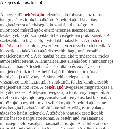
A kép csak illusztráció!
A megfelelő
beltéri ajtó
jelentősen befolyásolja az otthon
hangulatát és funkcionalitását. A beltéri ajtó kialakítása
meghatározza a helyiségek közötti átjárhatóságot. A
különböző méretű ajtók eltérő terekhez illeszkednek. A
keskenyebb ajtó kompaktabb helyiségekben praktikusabb. A
szélesebb ajtó tágasabb, nyitottabb hatást kelt. A
modern
beltéri ajtó
letisztult, egyszerű vonalvezetéssel rendelkezik. A
klasszikus kialakítású ajtó díszesebb, hagyományosabb
megjelenést nyújt. A fa hatású beltéri ajtó természetes, meleg
atmoszférát teremt. A laminált felület ellenállóbb a mindennapi
használatban. A festett ajtó letisztultabb és egységesebb
megjelenést biztosít. A beltéri ajtó felületének textúrája
befolyásolja a látványt. A sima felület elegánsabb,
visszafogottabb hatást ad. A strukturált felület karakteresebb
megjelenést hoz létre. A
beltéri ajtó
üvegezése meghatározza a
fényáteresztést. A teljesen üveges ajtó több fényt enged át. A
részben üveges ajtó kiegyensúlyozott fényeloszlást biztosít. A
tömör ajtó nagyobb privát szférát nyújt. A beltéri ajtó színe
összhangba hozható a többi bútorral. A világos árnyalatok
tágasabb hatást keltenek. A sötétebb tónusok erőteljesebb,
markánsabb hangulatot adnak. A beltéri ajtó vasalatainak
minősége befolyásolja a használhatóságot. A stabil zsanérok
tartósabb működést biztosítanak. A megfelelő kilincs tovább