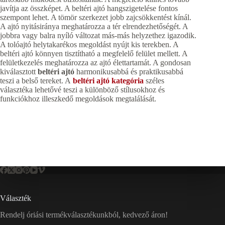
javítja az összképet. A beltéri ajtó hangszigetelése fontos
szempont lehet. A tömör szerkezet jobb zajcsökkentést kínál.
A ajtó nyitásiránya meghatározza a tér elrendezhetőségét. A
jobbra vagy balra nyíló változat más-más helyzethez igazodik.
A tolóajtó helytakarékos megoldást nyújt kis terekben. A
beltéri ajtó könnyen tisztítható a megfelelő felület mellett. A
felületkezelés meghatározza az ajtó élettartamát. A gondosan
kiválasztott
beltéri ajtó
harmonikusabbá és praktikusabbá
teszi a belső tereket. A
beltéri ajtó kategória
széles
választéka lehetővé teszi a különböző stílusokhoz és
funkciókhoz illeszkedő megoldások megtalálását.
Választék
Rendelj óriási termékválasztékunkból, kedvező áron!