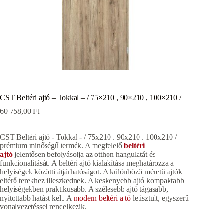
CST Beltéri ajtó – Tokkal – / 75×210 , 90×210 , 100×210 /
60 758,00
Ft
CST Beltéri ajtó - Tokkal - / 75x210 , 90x210 , 100x210 /
prémium minőségű termék. A megfelelő
beltéri
ajtó
jelentősen befolyásolja az otthon hangulatát és
funkcionalitását. A beltéri ajtó kialakítása meghatározza a
helyiségek közötti átjárhatóságot. A különböző méretű ajtók
eltérő terekhez illeszkednek. A keskenyebb ajtó kompaktabb
helyiségekben praktikusabb. A szélesebb ajtó tágasabb,
nyitottabb hatást kelt. A
modern beltéri ajtó
letisztult, egyszerű
vonalvezetéssel rendelkezik.