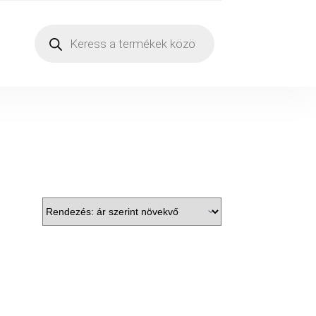
Products
search