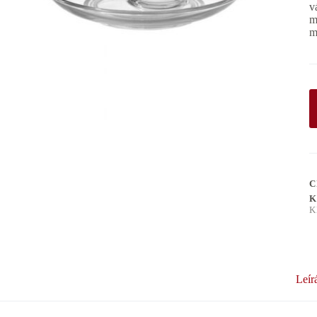
v
m
m
C
K
K
Leír