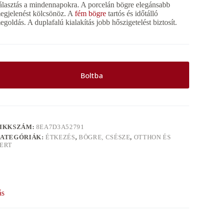
álasztás a mindennapokra. A porcelán bögre elegánsabb
egjelenést kölcsönöz. A
fém bögre
tartós és időtálló
egoldás. A duplafalú kialakítás jobb hőszigetelést biztosít.
Boltba
IKKSZÁM:
8EA7D3A52791
ATEGÓRIÁK:
ÉTKEZÉS
,
BÖGRE, CSÉSZE
,
OTTHON ÉS
ERT
ás