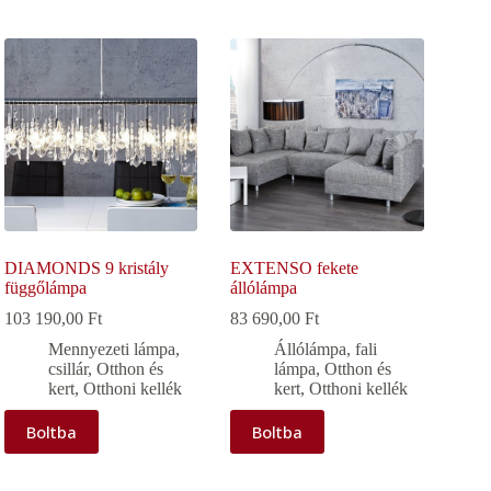
DIAMONDS 9 kristály
EXTENSO fekete
függőlámpa
állólámpa
103 190,00
Ft
83 690,00
Ft
Mennyezeti lámpa,
Állólámpa, fali
csillár
,
Otthon és
lámpa
,
Otthon és
kert
,
Otthoni kellék
kert
,
Otthoni kellék
Boltba
Boltba