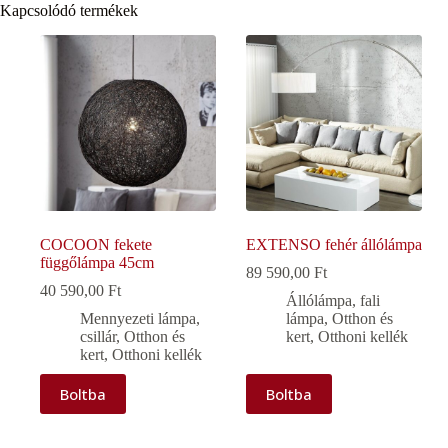
Kapcsolódó termékek
COCOON fekete
EXTENSO fehér állólámpa
függőlámpa 45cm
89 590,00
Ft
40 590,00
Ft
Állólámpa, fali
Mennyezeti lámpa,
lámpa
,
Otthon és
csillár
,
Otthon és
kert
,
Otthoni kellék
kert
,
Otthoni kellék
Boltba
Boltba