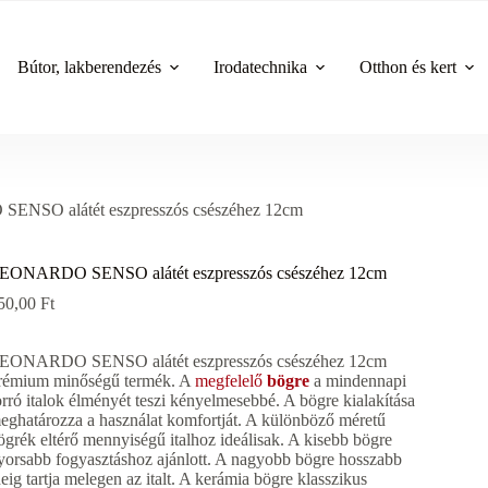
Bútor, lakberendezés
Irodatechnika
Otthon és kert
NSO alátét eszpresszós csészéhez 12cm
EONARDO SENSO alátét eszpresszós csészéhez 12cm
50,00
Ft
EONARDO SENSO alátét eszpresszós csészéhez 12cm
rémium minőségű termék. A
megfelelő
bögre
a mindennapi
orró italok élményét teszi kényelmesebbé. A bögre kialakítása
eghatározza a használat komfortját. A különböző méretű
ögrék eltérő mennyiségű italhoz ideálisak. A kisebb bögre
yorsabb fogyasztáshoz ajánlott. A nagyobb bögre hosszabb
deig tartja melegen az italt. A kerámia bögre klasszikus