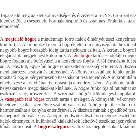
Tapasztald meg az élet könnyedségét és élvezetét a SENSO sorozat eszp
kiegészítője a csészének. Formája inspiráló és izgalmas. Praktikus, a
elmosható.
A
megfelelő
bögre
a mindennapi forró italok élményét teszi kényelmes
komfortját. A különböző méretű bögrék eltérő mennyiségű italhoz ideál
nagyobb bögre hosszabb ideig tartja melegen az italt. A kerámia bögre
elegánsabb megjelenést kölcsönöz. A
fém bögre
tartós és időtálló megol
bögre fogantyúja befolyásolja a kényelmes fogást. A jól formázott fül s
ad. A letisztult, egyszínű bögre rendezettebb összképet teremt. A dísze
meghatározza a súlyát és tartósságát. A könnyen tisztítható felület 
mosható bögre kényelmesebb használatot tesz lehetővé. A mikrohullá
elhelyezése a konyhában befolyásolja a rendezettséget. A polcon tárolt 
helytakarékos megoldásokat kínálnak. A bögre funkciója túlmutathat az 
eszközök vagy írószerek is. A szezonális bögrék különleges hangulatot
A
vastagabb falú bögre
tovább tartja a meleget. A könnyebb, vékonyabb 
lehetővé teszik a személyre szabott választást. A bögre jól illeszthető
harmonizálhat a konyha enteriőrjével. A díszített minták egyedibbé tes
is megbízható választás. A bögre rendszeres tisztítása megőrzi esztétik
italok élményét. A különböző kialakítások lehetővé teszik az igényekhe
kínálatot biztosít. A
bögre kategória
változatos megoldásokat kínál min