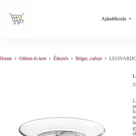
Skip
to
content
Ajándékozás
Home
Otthon és kert
Étkezés
Bögre, csésze
LEONARDO SE
L
5
L
p
f
m
b
g
i