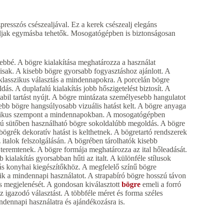
resszós csészealjával. Ez a kerek csészealj elegáns
z aljak egymásba tehetők. Mosogatógépben is biztonságosan
ebbé. A bögre kialakítása meghatározza a használat
isak. A kisebb bögre gyorsabb fogyasztáshoz ajánlott. A
 klasszikus választás a mindennapokra. A porcelán bögre
dás. A duplafalú kialakítás jobb hőszigetelést biztosít. A
tabil tartást nyújt. A bögre mintázata személyesebb hangulatot
sebb bögre hangsúlyosabb vizuális hatást kelt. A bögre anyaga
praktikus szempont a mindennapokban. A mosogatógépben
mú sütőben használható bögre sokoldalúbb megoldás. A bögre
bögrék dekoratív hatást is kelthetnek. A bögretartó rendszerek
italok felszolgálásán. A bögrében tárolhatók kisebb
 teremtenek. A bögre formája meghatározza az ital hőleadását.
kialakítás gyorsabban hűti az italt. A különféle stílusok
 más konyhai kiegészítőkhöz. A megfelelő színű bögre
zik a mindennapi használatot. A strapabíró bögre hosszú távon
us megjelenését. A gondosan kiválasztott
bögre
emeli a forró
z igazodó választást. A többféle méret és forma széles
dennapi használatra és ajándékozásra is.