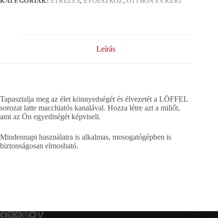
KATEGÓRIÁK:
ÉTKEZÉS
,
EVÕESZKÖZ
,
OTTHON ÉS KERT
Leírás
Tapasztalja meg az élet könnyedségét és élvezetét a LÖFFEL
sorozat latte macchiatós kanalával. Hozza létre azt a miliőt,
ami az Ön egyediségét képviseli.
Mindennapi használatra is alkalmas, mosogatógépben is
biztonságosan elmosható.