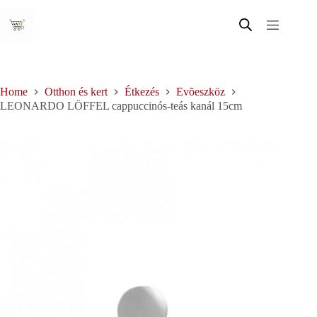
Skip
to
content
Home
Otthon és kert
Étkezés
Evõeszköz
LEONARDO LÖFFEL cappuccinós-teás kanál 15cm