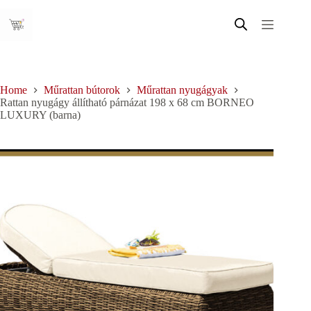
Skip
to
content
Home
Műrattan bútorok
Műrattan nyugágyak
Rattan nyugágy állítható párnázat 198 x 68 cm BORNEO
LUXURY (barna)