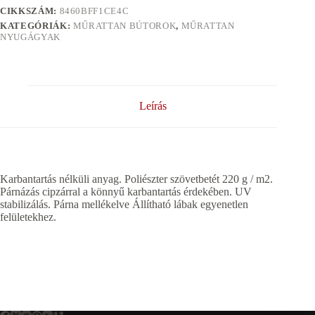
CIKKSZÁM:
8460BFF1CE4C
KATEGÓRIÁK:
MŰRATTAN BÚTOROK
,
MŰRATTAN
NYUGÁGYAK
Leírás
Karbantartás nélküli anyag. Poliészter szövetbetét 220 g / m2.
Párnázás cipzárral a könnyű karbantartás érdekében. UV
stabilizálás. Párna mellékelve Állítható lábak egyenetlen
felületekhez.