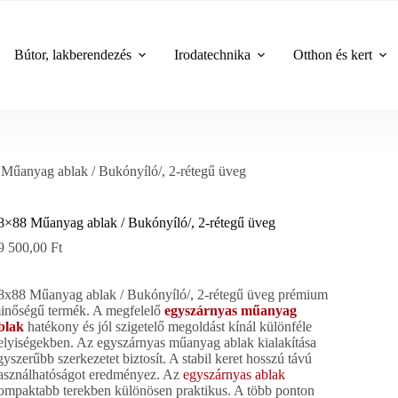
Bútor, lakberendezés
Irodatechnika
Otthon és kert
Műanyag ablak / Bukónyíló/, 2-rétegű üveg
8×88 Műanyag ablak / Bukónyíló/, 2-rétegű üveg
9 500,00
Ft
8x88 Műanyag ablak / Bukónyíló/, 2-rétegű üveg prémium
inőségű termék. A megfelelő
egyszárnyas műanyag
blak
hatékony és jól szigetelő megoldást kínál különféle
elyiségekben. Az egyszárnyas műanyag ablak kialakítása
gyszerűbb szerkezetet biztosít. A stabil keret hosszú távú
asználhatóságot eredményez. Az
egyszárnyas ablak
ompaktabb terekben különösen praktikus. A több ponton