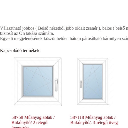
Választható jobbos ( Belső nézetből jobb oldalt zsanér ), balos ( belső n
biztosít az Ön lakása számára.
Egyedi megjelenésének köszönhetően bátran párosítható bármilyen szín
Kapcsolódó termékek
58×58 Műanyag ablak /
58×118 Műanyag ablak /
Bukónyíló/ 2 rétegű
Bukónyíló/, 3-rétegű üveg
üvegezés/