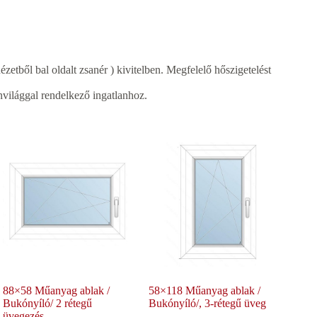
ézetből bal oldalt zsanér ) kivitelben. Megfelelő hőszigetelést
világgal rendelkező ingatlanhoz.
88×58 Műanyag ablak /
58×118 Műanyag ablak /
Bukónyíló/ 2 rétegű
Bukónyíló/, 3-rétegű üveg
üvegezés