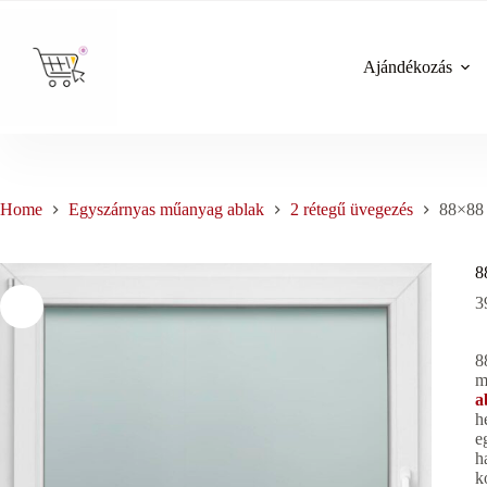
Skip
to
content
Ajándékozás
Home
Egyszárnyas műanyag ablak
2 rétegű üvegezés
88×88 
8
3
8
m
a
h
e
h
k