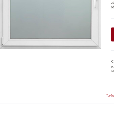
z
i
C
K
M
Leír