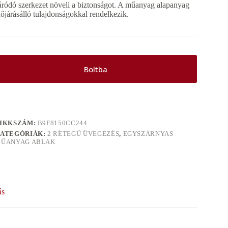
áródó szerkezet növeli a biztonságot. A műanyag alapanyag
dőjárásálló tulajdonságokkal rendelkezik.
Boltba
IKKSZÁM:
B9F8150CC244
ATEGÓRIÁK:
2 RÉTEGŰ ÜVEGEZÉS
,
EGYSZÁRNYAS
ŰANYAG ABLAK
ás