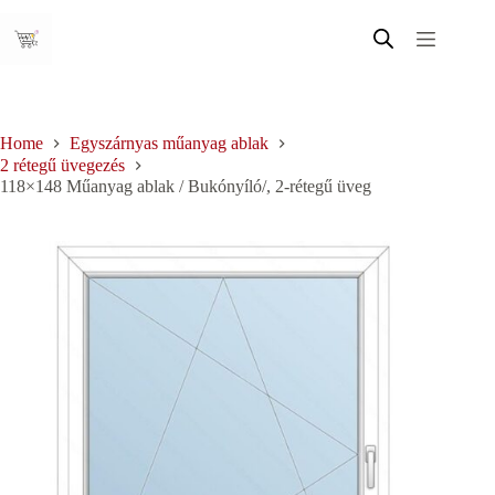
Skip
to
content
Home
Egyszárnyas műanyag ablak
2 rétegű üvegezés
118×148 Műanyag ablak / Bukónyíló/, 2-rétegű üveg