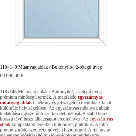
118×148 Műanyag ablak / Bukónyíló/, 2-rétegű üveg
69 990,00
Ft
118x148 Műanyag ablak / Bukónyíló/, 2-rétegű üveg
prémium minőségű termék. A megfelelő
egyszárnyas
műanyag ablak
hatékony és jól szigetelő megoldást kínál
különféle helyiségekben. Az egyszárnyas műanyag ablak
kialakítása egyszerűbb szerkezetet biztosít. A stabil keret
hosszú távú használhatóságot eredményez. Az
egyszárnyas
ablak
kompaktabb terekben különösen praktikus. A több
ponton záródó szerkezet növeli a biztonságot. A műanyag
alapanyag időjárásálló tulajdonságokkal rendelkezik.