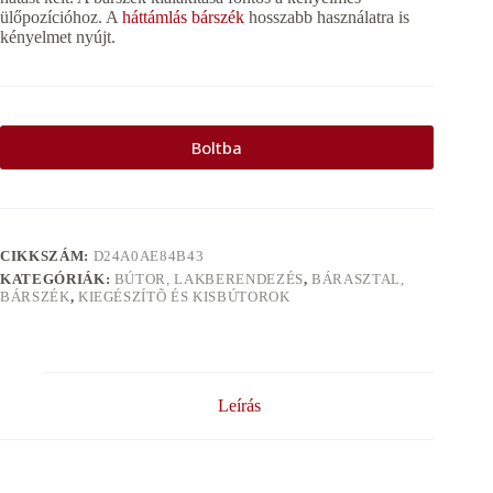
ülőpozícióhoz. A
háttámlás bárszék
hosszabb használatra is
kényelmet nyújt.
Boltba
CIKKSZÁM:
D24A0AE84B43
KATEGÓRIÁK:
BÚTOR, LAKBERENDEZÉS
,
BÁRASZTAL,
BÁRSZÉK
,
KIEGÉSZÍTÕ ÉS KISBÚTOROK
Leírás