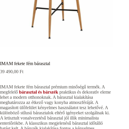
IMAM fekete fém bárasztal
39 490,00
Ft
IMAM fekete fém bárasztal prémium minőségű termék. A
megfelelő
bárasztal és bárszék
praktikus és dekoratív eleme
lehet a modern otthonoknak. A bárasztal kialakítása
meghatározza az étkező vagy konyha atmoszféráját. A
magasított ülőfelület kényelmes használatot tesz lehetővé. A
különböző stílusú bárasztalok eltérő igényeket szolgálnak ki.
A letisztult vonalvezetésű bárasztal jól illik minimalista
enteriőrökbe. A klasszikus megjelenésű bárasztal időtálló
hatást kelt. A bárszék kialakítása fontos a kényelmes