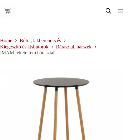
Skip
to
content
Home
Bútor, lakberendezés
Kiegészítõ és kisbútorok
Bárasztal, bárszék
IMAM fekete fém bárasztal