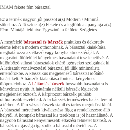
IMAM fekete fém bárasztal
Ez a termék nagyon jól passzol a(z) Modern / Minimál
stílushoz. A fő színe a(z) Fekete és a legfőbb alapanyaga a(z)
Fém. Mintáját tekintve Egyszínű, a felülete Szögletes.
A megfelelő
bárasztal és bárszék
praktikus és dekoratív
eleme lehet a modern otthonoknak. A bárasztal kialakítása
meghatározza az étkező vagy konyha atmoszféráját. A
magasított ülőfelület kényelmes használatot tesz lehetővé. A
különböző stílusú bárasztalok eltérő igényeket szolgálnak ki.
A letisztult vonalvezetésű bárasztal jól illik minimalista
enteriőrökbe. A klasszikus megjelenésű bárasztal időtálló
hatást kelt. A bárszék kialakítása fontos a kényelmes
ülőpozícióhoz. A
háttámlás bárszék
hosszabb használatra is
kényelmet nyújt. A háttámla nélküli bárszék légiesebb
megjelenést biztosít. A kárpitozott bárszék puhább,
otthonosabb érzetet ad. A fa bárszék természetes hatást teremt
a térben. A fém vázas bárszék stabil és tartós megoldást kínál.
A bárasztal méretének kiválasztása függ a rendelkezésre álló
helytől. A kompakt bárasztal kis terekben is jól használható. A
nagyobb bárasztal kényelmesebb étkezési felületet biztosít. A
bárszék magassága igazodik a bárasztal méretéhez. A