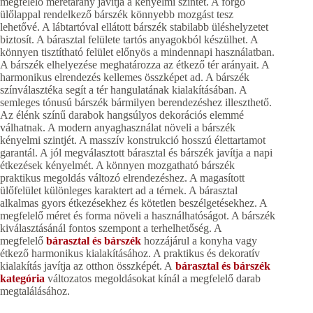
megfelelő méretarány javítja a kényelmi szintet. A forgó
ülőlappal rendelkező bárszék könnyebb mozgást tesz
lehetővé. A lábtartóval ellátott bárszék stabilabb üléshelyzetet
biztosít. A bárasztal felülete tartós anyagokból készülhet. A
könnyen tisztítható felület előnyös a mindennapi használatban.
A bárszék elhelyezése meghatározza az étkező tér arányait. A
harmonikus elrendezés kellemes összképet ad. A bárszék
színválasztéka segít a tér hangulatának kialakításában. A
semleges tónusú bárszék bármilyen berendezéshez illeszthető.
Az élénk színű darabok hangsúlyos dekorációs elemmé
válhatnak. A modern anyaghasználat növeli a bárszék
kényelmi szintjét. A masszív konstrukció hosszú élettartamot
garantál. A jól megválasztott bárasztal és bárszék javítja a napi
étkezések kényelmét. A könnyen mozgatható bárszék
praktikus megoldás változó elrendezéshez. A magasított
ülőfelület különleges karaktert ad a térnek. A bárasztal
alkalmas gyors étkezésekhez és kötetlen beszélgetésekhez. A
megfelelő méret és forma növeli a használhatóságot. A bárszék
kiválasztásánál fontos szempont a terhelhetőség. A
megfelelő
bárasztal és bárszék
hozzájárul a konyha vagy
étkező harmonikus kialakításához. A praktikus és dekoratív
kialakítás javítja az otthon összképét. A
bárasztal és bárszék
kategória
változatos megoldásokat kínál a megfelelő darab
megtalálásához.