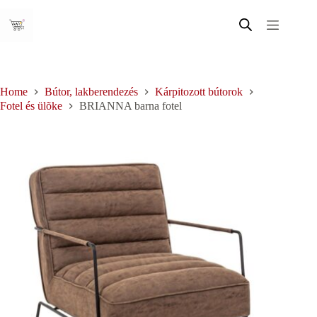
Skip
to
content
Home
Bútor, lakberendezés
Kárpitozott bútorok
Fotel és ülõke
BRIANNA barna fotel