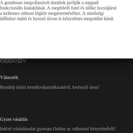
A gondosan megválasztott darabok javítják a nappali
funkcionális kialakítását. A megfelelő fotel és ülőke hozzájárul
a kellemes otthoni légkör megteremtéséhez. A minőségi
ülőbútor stabil és hosszú távon is kényelmes megoldást kínál.
Választék
Rendelj óriási termékválasztékunkból, kedvező áron!
Gyors vásárlás
Intézd vásárlásodat gyorsan Online az otthonod kényelméből!