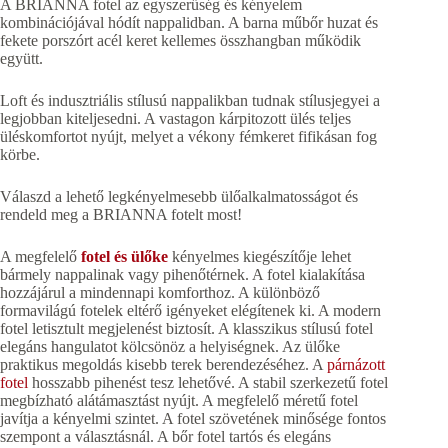
A BRIANNA fotel az egyszerűség és kényelem
kombinációjával hódít nappalidban. A barna műbőr huzat és
fekete porszórt acél keret kellemes összhangban működik
együtt.
Loft és indusztriális stílusú nappalikban tudnak stílusjegyei a
legjobban kiteljesedni. A vastagon kárpitozott ülés teljes
üléskomfortot nyújt, melyet a vékony fémkeret fifikásan fog
körbe.
Válaszd a lehető legkényelmesebb ülőalkalmatosságot és
rendeld meg a BRIANNA fotelt most!
A megfelelő
fotel és ülőke
kényelmes kiegészítője lehet
bármely nappalinak vagy pihenőtérnek. A fotel kialakítása
hozzájárul a mindennapi komforthoz. A különböző
formavilágú fotelek eltérő igényeket elégítenek ki. A modern
fotel letisztult megjelenést biztosít. A klasszikus stílusú fotel
elegáns hangulatot kölcsönöz a helyiségnek. Az ülőke
praktikus megoldás kisebb terek berendezéséhez. A
párnázott
fotel
hosszabb pihenést tesz lehetővé. A stabil szerkezetű fotel
megbízható alátámasztást nyújt. A megfelelő méretű fotel
javítja a kényelmi szintet. A fotel szövetének minősége fontos
szempont a választásnál. A bőr fotel tartós és elegáns