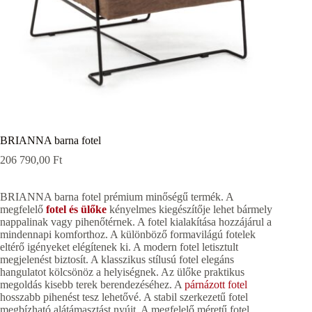
BRIANNA barna fotel
206 790,00
Ft
BRIANNA barna fotel prémium minőségű termék. A
megfelelő
fotel és ülőke
kényelmes kiegészítője lehet bármely
nappalinak vagy pihenőtérnek. A fotel kialakítása hozzájárul a
mindennapi komforthoz. A különböző formavilágú fotelek
eltérő igényeket elégítenek ki. A modern fotel letisztult
megjelenést biztosít. A klasszikus stílusú fotel elegáns
hangulatot kölcsönöz a helyiségnek. Az ülőke praktikus
megoldás kisebb terek berendezéséhez. A
párnázott fotel
hosszabb pihenést tesz lehetővé. A stabil szerkezetű fotel
megbízható alátámasztást nyújt. A megfelelő méretű fotel