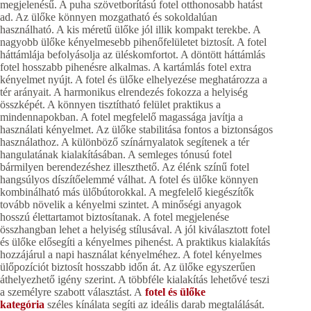
megjelenésű. A puha szövetborítású fotel otthonosabb hatást
ad. Az ülőke könnyen mozgatható és sokoldalúan
használható. A kis méretű ülőke jól illik kompakt terekbe. A
nagyobb ülőke kényelmesebb pihenőfelületet biztosít. A fotel
háttámlája befolyásolja az üléskomfortot. A döntött háttámlás
fotel hosszabb pihenésre alkalmas. A kartámlás fotel extra
kényelmet nyújt. A fotel és ülőke elhelyezése meghatározza a
tér arányait. A harmonikus elrendezés fokozza a helyiség
összképét. A könnyen tisztítható felület praktikus a
mindennapokban. A fotel megfelelő magassága javítja a
használati kényelmet. Az ülőke stabilitása fontos a biztonságos
használathoz. A különböző színárnyalatok segítenek a tér
hangulatának kialakításában. A semleges tónusú fotel
bármilyen berendezéshez illeszthető. Az élénk színű fotel
hangsúlyos díszítőelemmé válhat. A fotel és ülőke könnyen
kombinálható más ülőbútorokkal. A megfelelő kiegészítők
tovább növelik a kényelmi szintet. A minőségi anyagok
hosszú élettartamot biztosítanak. A fotel megjelenése
összhangban lehet a helyiség stílusával. A jól kiválasztott fotel
és ülőke elősegíti a kényelmes pihenést. A praktikus kialakítás
hozzájárul a napi használat kényelméhez. A fotel kényelmes
ülőpozíciót biztosít hosszabb időn át. Az ülőke egyszerűen
áthelyezhető igény szerint. A többféle kialakítás lehetővé teszi
a személyre szabott választást. A
fotel és ülőke
kategória
széles kínálata segíti az ideális darab megtalálását.